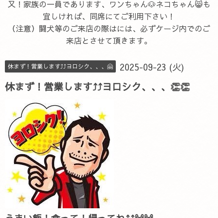
又！家族の一員であります、ワンちゃん🐶ネコちゃん😸も
宜しければ、同席にてご利用下さい！
（注意）闘犬等のご来店の際はには、必ずケージ内でのご
来店とさせて頂きます。
2025-09-23 (火)
休まず！営業します⤴⤴ヨロシク、、、🤗
休まず！営業します⤴⤴ヨロシク、、、👏👏