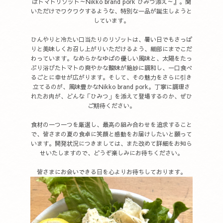
ばトマトリゾット～Nikko brand pork ひみつ添え～』。聞
いただけでワクワクするような、特別な一品が誕生しようと
しています。
ひんやりと冷たい口当たりのリゾットは、暑い日でもさっぱ
りと美味しくお召し上がりいただけるよう、細部にまでこだ
わっています。なめらかなゆばの優しい風味と、太陽をたっ
ぷり浴びたトマトの爽やかな酸味が絶妙に調和し、一口食べ
るごとに幸せが広がります。そして、その魅力をさらに引き
立てるのが、風味豊かなNikko brand pork。丁寧に調理さ
れたお肉が、どんな「ひみつ」を添えて登場するのか、ぜひ
ご期待ください。
食材の一つ一つを厳選し、最高の組み合わせを追求すること
で、皆さまの夏の食卓に笑顔と感動をお届けしたいと願って
います。開発状況につきましては、また改めて詳細をお知ら
せいたしますので、どうぞ楽しみにお待ちください。
皆さまにお会いできる日を心よりお待ちしております。