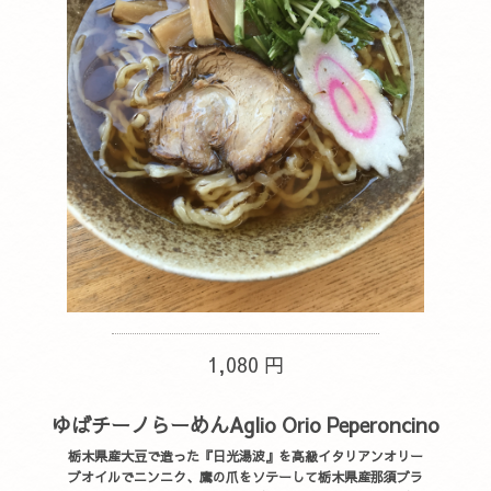
1,080 円
ゆばチーノらーめんAglio Orio Peperoncino
栃木県産大豆で造った『日光湯波』を高級イタリアンオリー
ブオイルでニンニク、鷹の爪をソテーして栃木県産那須ブラ