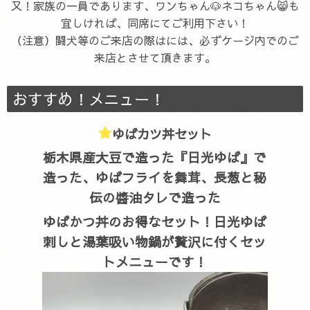
又！家族の一員であります、ワンちゃん🐶ネコちゃん😸も
宜しければ、同席にてご利用下さい！
（注意）闘犬等のご来店の際はには、必ずケージ内でのご
来店とさせて頂きます。
おすすめ！メニュー！
ゆばカツ丼セット
栃木県産大豆で造った『日光ゆば』で
造った、ゆばフライを舞茸、長葱と秘
伝の醬油タレで造った
ゆばかつ丼のお得なセット！日光ゆば
刺しと湯葉吸い物鍋が贅沢に付くセッ
トメニューです！