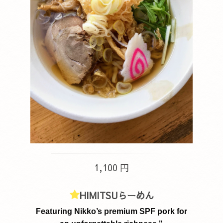
1,100 円
HIMITSUらーめん
Featuring Nikko’s premium SPF pork for