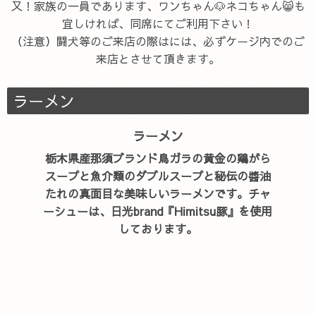
又！家族の一員であります、ワンちゃん🐶ネコちゃん😸も
宜しければ、同席にてご利用下さい！
（注意）闘犬等のご来店の際はには、必ずケージ内でのご
来店とさせて頂きます。
ラーメン
ラーメン
栃木県産那須ブランド鳥ガラの黄金の鶏がら
スープと魚介類のダブルスープと秘伝の醬油
たれの真面目な美味しいラーメンです。チャ
ーシューは、日光brand『Himitsu豚』を使用
しております。