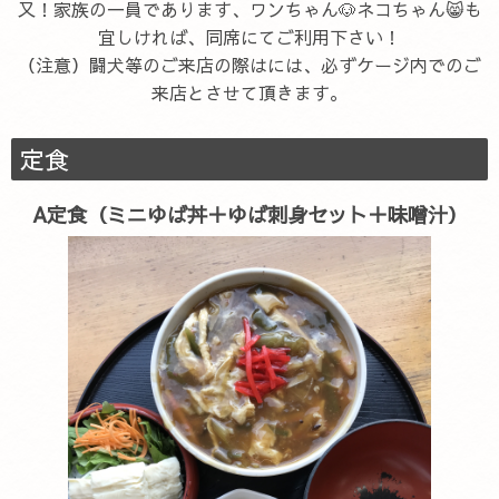
又！家族の一員であります、ワンちゃん🐶ネコちゃん😸も
宜しければ、同席にてご利用下さい！
（注意）闘犬等のご来店の際はには、必ずケージ内でのご
来店とさせて頂きます。
定食
A定食（ミニゆば丼＋ゆば刺身セット＋味噌汁）